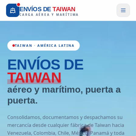
ENVÍOS DE
TAIWAN
CARGA AÉREA Y MARÍTIMA
TAIWAN · AMÉRICA LATINA
ENVÍOS
DE
TAIWAN
aéreo y marítimo, puerta a
puerta.
Consolidamos, documentamos y despachamos su
mercancía desde cualquier fábrica de Taiwan hacia
Venezuela, Colombia, Chile, México, Panamá y toda