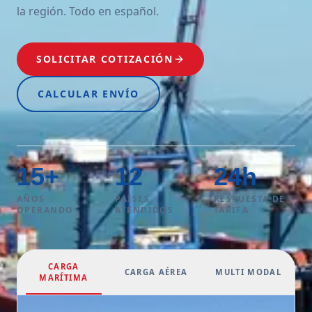
la región. Todo en español.
SOLICITAR COTIZACIÓN
CALCULAR ENVÍO
15
+
12
24
h
AÑOS
PAÍSES
RESPUESTA DE
OPERANDO
ATENDIDOS
TARIFA
CARGA
CARGA AÉREA
MULTI MODAL
MARÍTIMA