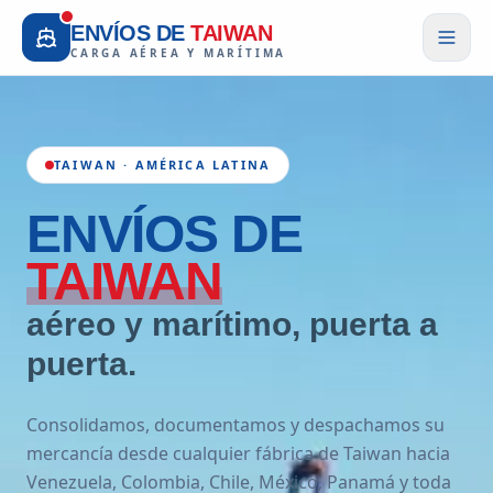
ENVÍOS DE
TAIWAN
CARGA AÉREA Y MARÍTIMA
TAIWAN · AMÉRICA LATINA
ENVÍOS
DE
TAIWAN
aéreo y marítimo, puerta a
puerta.
Consolidamos, documentamos y despachamos su
mercancía desde cualquier fábrica de Taiwan hacia
Venezuela, Colombia, Chile, México, Panamá y toda