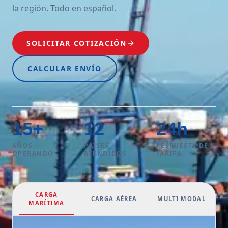
la región. Todo en español.
SOLICITAR COTIZACIÓN
CALCULAR ENVÍO
15
+
12
24
h
AÑOS
PAÍSES
RESPUESTA DE
OPERANDO
ATENDIDOS
TARIFA
CARGA
CARGA AÉREA
MULTI MODAL
MARÍTIMA