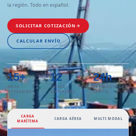
la región. Todo en español.
SOLICITAR COTIZACIÓN
CALCULAR ENVÍO
15
+
12
24
h
AÑOS
PAÍSES
RESPUESTA DE
OPERANDO
ATENDIDOS
TARIFA
CARGA
CARGA AÉREA
MULTI MODAL
MARÍTIMA