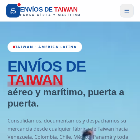
ENVÍOS DE
TAIWAN
CARGA AÉREA Y MARÍTIMA
TAIWAN · AMÉRICA LATINA
ENVÍOS
DE
TAIWAN
aéreo y marítimo, puerta a
puerta.
Consolidamos, documentamos y despachamos su
mercancía desde cualquier fábrica de Taiwan hacia
Venezuela, Colombia, Chile, México, Panamá y toda