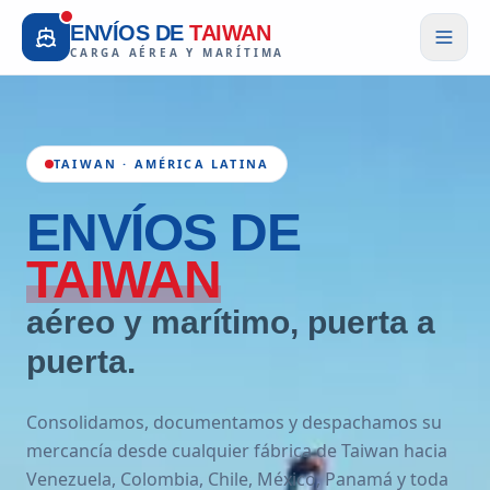
ENVÍOS DE
TAIWAN
CARGA AÉREA Y MARÍTIMA
TAIWAN · AMÉRICA LATINA
ENVÍOS
DE
TAIWAN
aéreo y marítimo, puerta a
puerta.
Consolidamos, documentamos y despachamos su
mercancía desde cualquier fábrica de Taiwan hacia
Venezuela, Colombia, Chile, México, Panamá y toda