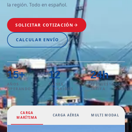
la región. Todo en español.
SOLICITAR COTIZACIÓN
CALCULAR ENVÍO
15
+
12
24
h
AÑOS
PAÍSES
RESPUESTA DE
OPERANDO
ATENDIDOS
TARIFA
CARGA
CARGA AÉREA
MULTI MODAL
MARÍTIMA