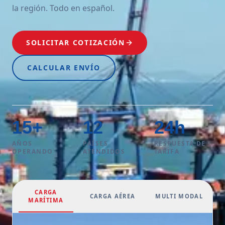
la región. Todo en español.
SOLICITAR COTIZACIÓN
CALCULAR ENVÍO
15
+
12
24
h
AÑOS
PAÍSES
RESPUESTA DE
OPERANDO
ATENDIDOS
TARIFA
CARGA
CARGA AÉREA
MULTI MODAL
MARÍTIMA