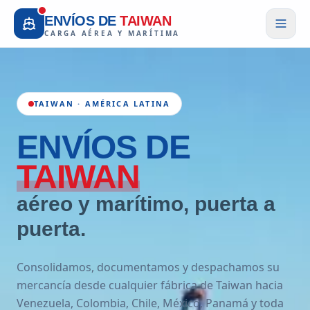
ENVÍOS DE
TAIWAN
CARGA AÉREA Y MARÍTIMA
TAIWAN · AMÉRICA LATINA
ENVÍOS
DE
TAIWAN
aéreo y marítimo, puerta a
puerta.
Consolidamos, documentamos y despachamos su
mercancía desde cualquier fábrica de Taiwan hacia
Venezuela, Colombia, Chile, México, Panamá y toda