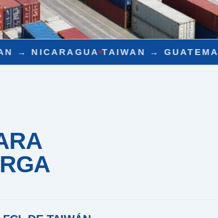
TAIWAN →
GUATEMALA
TAIWAN →
CH
ARA
ARGA