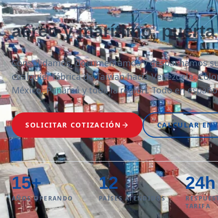
aéreo y marítimo, puerta
Consolidamos, documentamos y despachamos su
cualquier fábrica de Taiwan hacia Venezuela, Colo
México, Panamá y toda la región. Todo en españo
SOLICITAR COTIZACIÓN
CALCULAR ENV
15
+
12
24
h
AÑOS OPERANDO
PAÍSES ATENDIDOS
RESPUES
TARIFA