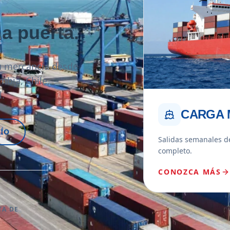
 a puerta.
 mercancía desde
mbia, Chile,
l.
CARGA 
ÍO
Salidas semanales d
completo.
CONOZCA MÁS
TA DE