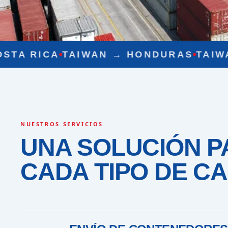
N →
HONDURAS
TAIWAN →
NICARAGUA
NUESTROS SERVICIOS
UNA SOLUCIÓN P
CADA TIPO DE C