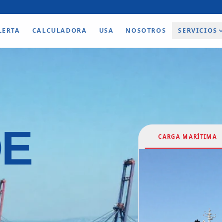
LERTA
CALCULADORA
USA
NOSOTROS
SERVICIOS
DE
CARGA MARÍTIMA