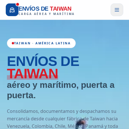
ENVÍOS DE
TAIWAN
CARGA AÉREA Y MARÍTIMA
TAIWAN · AMÉRICA LATINA
ENVÍOS
DE
TAIWAN
aéreo y marítimo, puerta a
puerta.
Consolidamos, documentamos y despachamos su
mercancía desde cualquier fábrica de Taiwan hacia
Venezuela, Colombia, Chile, México, Panamá y toda