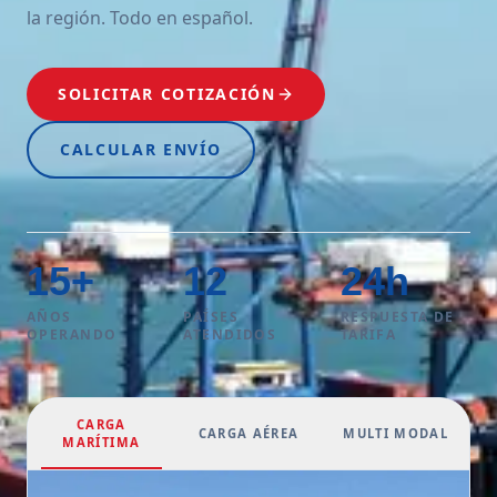
la región. Todo en español.
SOLICITAR COTIZACIÓN
CALCULAR ENVÍO
15
+
12
24
h
AÑOS
PAÍSES
RESPUESTA DE
OPERANDO
ATENDIDOS
TARIFA
CARGA
CARGA AÉREA
MULTI MODAL
MARÍTIMA