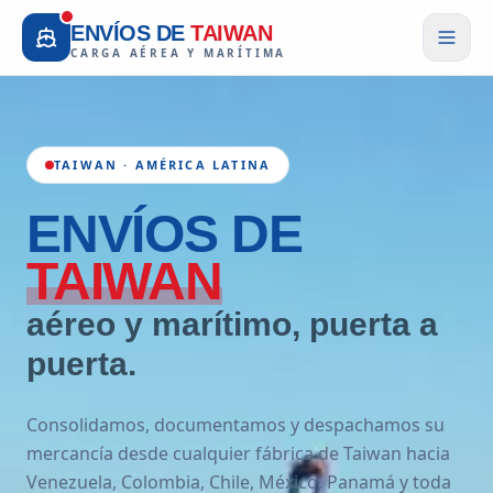
ENVÍOS DE
TAIWAN
CARGA AÉREA Y MARÍTIMA
TAIWAN · AMÉRICA LATINA
ENVÍOS
DE
TAIWAN
aéreo y marítimo, puerta a
puerta.
Consolidamos, documentamos y despachamos su
mercancía desde cualquier fábrica de Taiwan hacia
Venezuela, Colombia, Chile, México, Panamá y toda