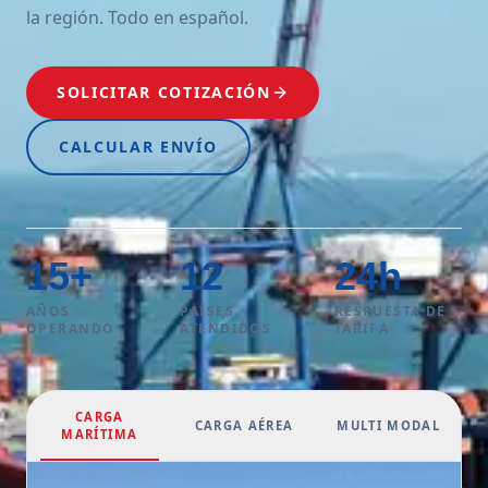
la región. Todo en español.
SOLICITAR COTIZACIÓN
CALCULAR ENVÍO
15
+
12
24
h
AÑOS
PAÍSES
RESPUESTA DE
OPERANDO
ATENDIDOS
TARIFA
CARGA
CARGA AÉREA
MULTI MODAL
MARÍTIMA