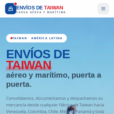
ENVÍOS DE
TAIWAN
CARGA AÉREA Y MARÍTIMA
TAIWAN · AMÉRICA LATINA
ENVÍOS
DE
TAIWAN
aéreo y marítimo, puerta a
puerta.
Consolidamos, documentamos y despachamos su
mercancía desde cualquier fábrica de Taiwan hacia
Venezuela, Colombia, Chile, México, Panamá y toda