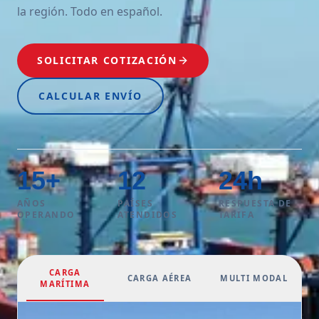
la región. Todo en español.
SOLICITAR COTIZACIÓN
CALCULAR ENVÍO
15
+
12
24
h
AÑOS
PAÍSES
RESPUESTA DE
OPERANDO
ATENDIDOS
TARIFA
CARGA
CARGA AÉREA
MULTI MODAL
MARÍTIMA