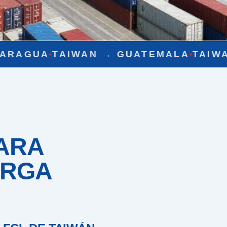
 →
GUATEMALA
TAIWAN →
CHILE
TAIW
ARA
ARGA