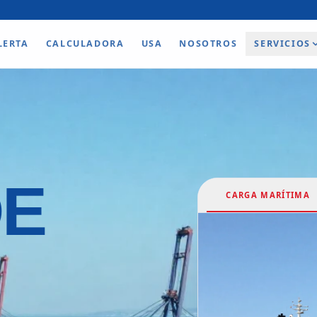
LERTA
CALCULADORA
USA
NOSOTROS
SERVICIOS
DE
CARGA MARÍTIMA