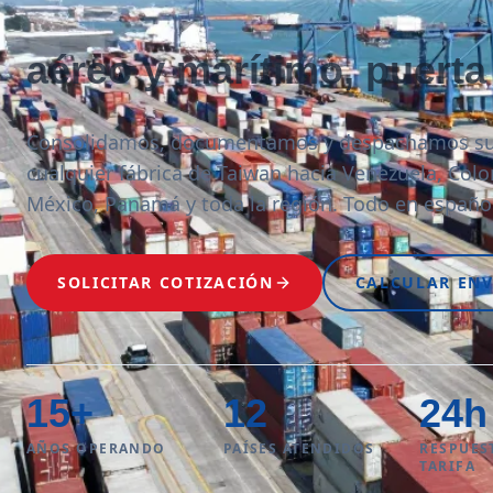
aéreo y marítimo, puerta
Consolidamos, documentamos y despachamos su
cualquier fábrica de Taiwan hacia Venezuela, Colo
México, Panamá y toda la región. Todo en españo
SOLICITAR COTIZACIÓN
CALCULAR ENV
15
+
12
24
h
AÑOS OPERANDO
PAÍSES ATENDIDOS
RESPUES
TARIFA