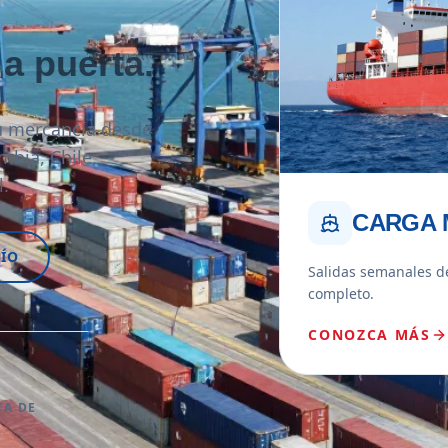
 a puerta.
 mercancía desde
mbia, Chile,
l.
CARGA 
ÍO
Salidas semanales d
completo.
CONOZCA MÁS
TA DE