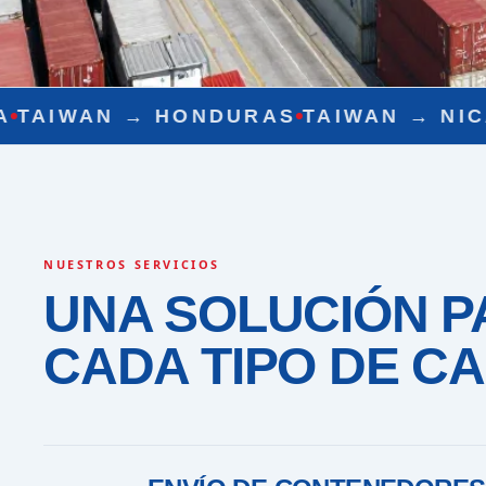
URAS
TAIWAN →
NICARAGUA
TAIWAN
NUESTROS SERVICIOS
UNA SOLUCIÓN P
CADA TIPO DE C