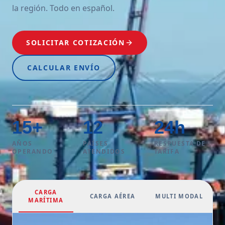
la región. Todo en español.
SOLICITAR COTIZACIÓN
CALCULAR ENVÍO
15
+
12
24
h
AÑOS
PAÍSES
RESPUESTA DE
OPERANDO
ATENDIDOS
TARIFA
CARGA
CARGA AÉREA
MULTI MODAL
MARÍTIMA