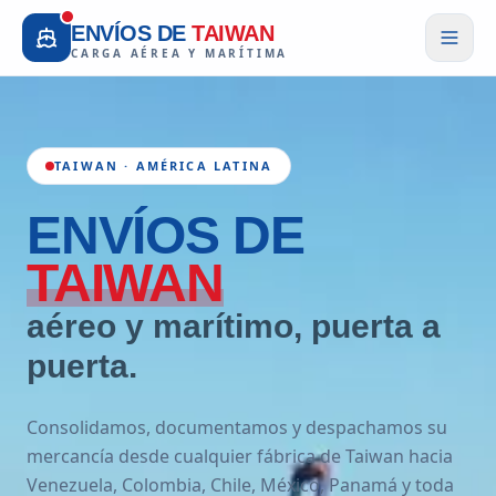
ENVÍOS DE
TAIWAN
CARGA AÉREA Y MARÍTIMA
TAIWAN · AMÉRICA LATINA
ENVÍOS
DE
TAIWAN
aéreo y marítimo, puerta a
puerta.
Consolidamos, documentamos y despachamos su
mercancía desde cualquier fábrica de Taiwan hacia
Venezuela, Colombia, Chile, México, Panamá y toda