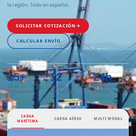
la región. Todo en español.
SOLICITAR COTIZACIÓN
CALCULAR ENVÍO
15
+
12
24
h
AÑOS
PAÍSES
RESPUESTA DE
OPERANDO
ATENDIDOS
TARIFA
CARGA
CARGA AÉREA
MULTI MODAL
MARÍTIMA