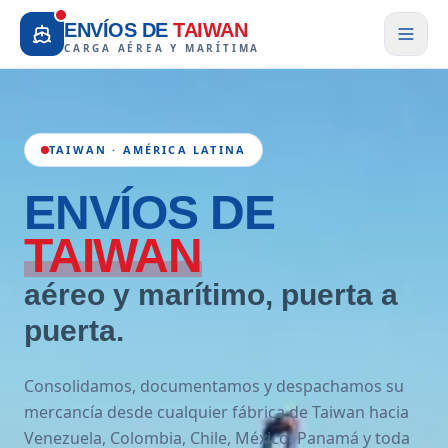
ENVÍOS DE
TAIWAN
CARGA AÉREA Y MARÍTIMA
TAIWAN · AMÉRICA LATINA
ENVÍOS
DE
TAIWAN
aéreo y marítimo, puerta a
puerta.
Consolidamos, documentamos y despachamos su
mercancía desde cualquier fábrica de Taiwan hacia
Venezuela, Colombia, Chile, México, Panamá y toda