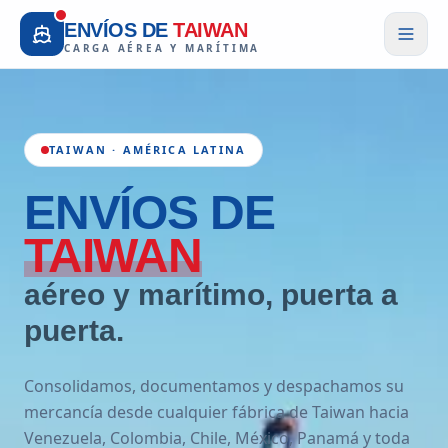
ENVÍOS DE
TAIWAN
CARGA AÉREA Y MARÍTIMA
TAIWAN · AMÉRICA LATINA
ENVÍOS
DE
TAIWAN
aéreo y marítimo, puerta a
puerta.
Consolidamos, documentamos y despachamos su
mercancía desde cualquier fábrica de Taiwan hacia
Venezuela, Colombia, Chile, México, Panamá y toda