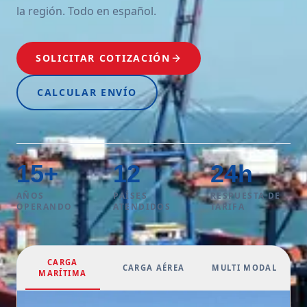
la región. Todo en español.
SOLICITAR COTIZACIÓN
CALCULAR ENVÍO
15
+
12
24
h
AÑOS
PAÍSES
RESPUESTA DE
OPERANDO
ATENDIDOS
TARIFA
CARGA
CARGA AÉREA
MULTI MODAL
MARÍTIMA