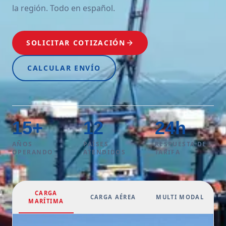
la región. Todo en español.
SOLICITAR COTIZACIÓN
CALCULAR ENVÍO
15
+
12
24
h
AÑOS
PAÍSES
RESPUESTA DE
OPERANDO
ATENDIDOS
TARIFA
CARGA
CARGA AÉREA
MULTI MODAL
MARÍTIMA