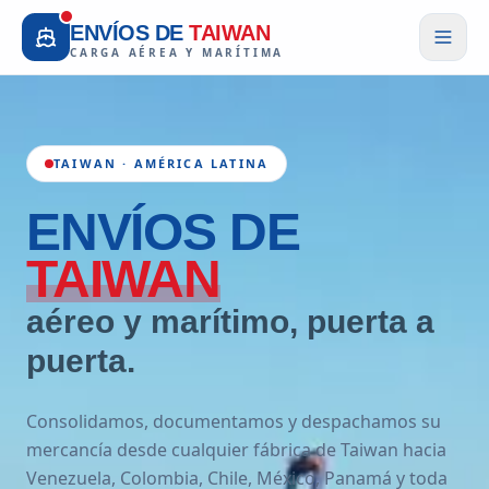
ENVÍOS DE
TAIWAN
CARGA AÉREA Y MARÍTIMA
TAIWAN · AMÉRICA LATINA
ENVÍOS
DE
TAIWAN
aéreo y marítimo, puerta a
puerta.
Consolidamos, documentamos y despachamos su
mercancía desde cualquier fábrica de Taiwan hacia
Venezuela, Colombia, Chile, México, Panamá y toda