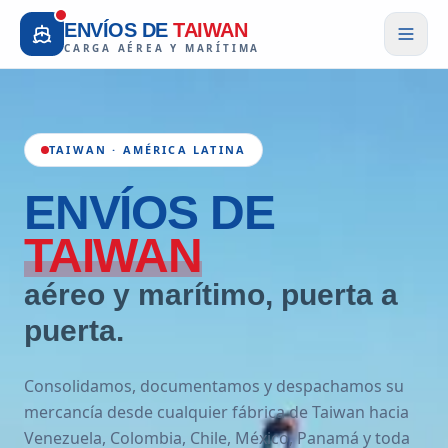
ENVÍOS DE
TAIWAN
CARGA AÉREA Y MARÍTIMA
TAIWAN · AMÉRICA LATINA
ENVÍOS
DE
TAIWAN
aéreo y marítimo, puerta a
puerta.
Consolidamos, documentamos y despachamos su
mercancía desde cualquier fábrica de Taiwan hacia
Venezuela, Colombia, Chile, México, Panamá y toda