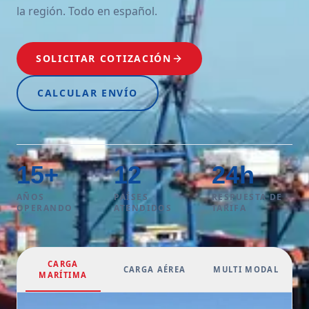
la región. Todo en español.
SOLICITAR COTIZACIÓN
CALCULAR ENVÍO
15
+
12
24
h
AÑOS
PAÍSES
RESPUESTA DE
OPERANDO
ATENDIDOS
TARIFA
CARGA
CARGA AÉREA
MULTI MODAL
MARÍTIMA