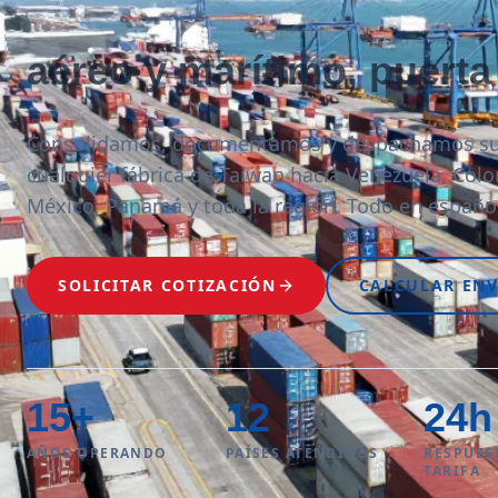
aéreo y marítimo, puerta
Consolidamos, documentamos y despachamos su
cualquier fábrica de Taiwan hacia Venezuela, Colo
México, Panamá y toda la región. Todo en españo
SOLICITAR COTIZACIÓN
CALCULAR ENV
15
+
12
24
h
AÑOS OPERANDO
PAÍSES ATENDIDOS
RESPUES
TARIFA