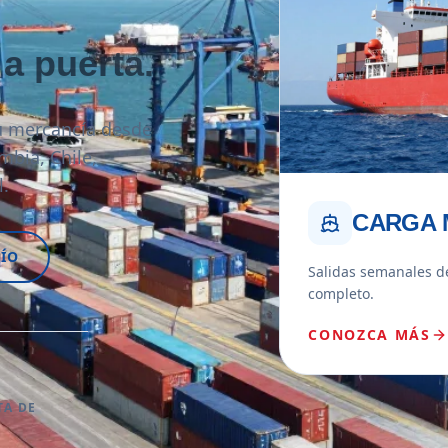
 a puerta.
 mercancía desde
mbia, Chile,
l.
CARGA 
ÍO
Salidas semanales d
completo.
CONOZCA MÁS
TA DE