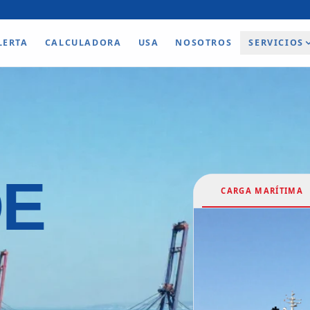
LERTA
CALCULADORA
USA
NOSOTROS
SERVICIOS
DE
CARGA MARÍTIMA