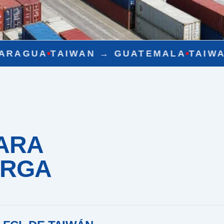
 →
GUATEMALA
TAIWAN →
CHILE
TAIW
ARA
ARGA