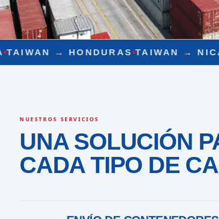
URAS
TAIWAN →
NICARAGUA
TAIWAN
NUESTROS SERVICIOS
UNA SOLUCIÓN P
CADA TIPO DE C