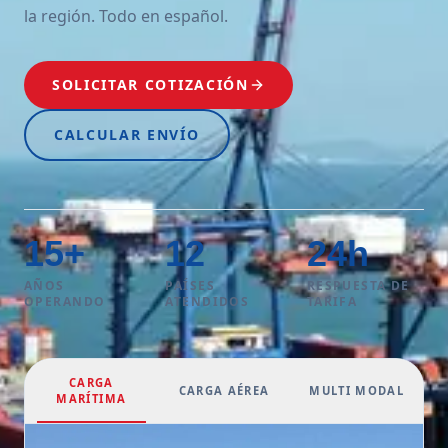
la región. Todo en español.
SOLICITAR COTIZACIÓN
CALCULAR ENVÍO
15
+
12
24
h
AÑOS
PAÍSES
RESPUESTA DE
OPERANDO
ATENDIDOS
TARIFA
CARGA
CARGA AÉREA
MULTI MODAL
MARÍTIMA