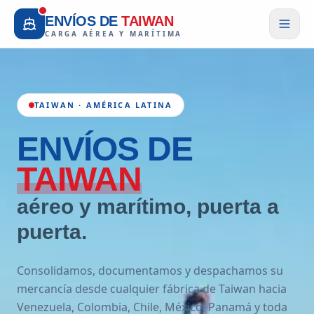
ENVÍOS DE
TAIWAN
CARGA AÉREA Y MARÍTIMA
TAIWAN · AMÉRICA LATINA
ENVÍOS
DE
TAIWAN
aéreo y marítimo, puerta a
puerta.
Consolidamos, documentamos y despachamos su
mercancía desde cualquier fábrica de Taiwan hacia
Venezuela, Colombia, Chile, México, Panamá y toda