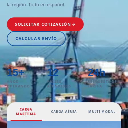
la región. Todo en español.
SOLICITAR COTIZACIÓN
CALCULAR ENVÍO
15
+
12
24
h
AÑOS
PAÍSES
RESPUESTA DE
OPERANDO
ATENDIDOS
TARIFA
CARGA
CARGA AÉREA
MULTI MODAL
MARÍTIMA