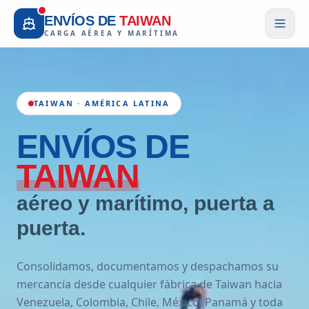
ENVÍOS DE
TAIWAN
CARGA AÉREA Y MARÍTIMA
TAIWAN · AMÉRICA LATINA
ENVÍOS
DE
TAIWAN
aéreo y marítimo, puerta a
puerta.
Consolidamos, documentamos y despachamos su
mercancía desde cualquier fábrica de Taiwan hacia
Venezuela, Colombia, Chile, México, Panamá y toda