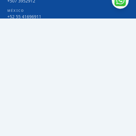
+507 3952912
MÉXICO
+52 55 41696911
COSTA RICA
+506 4000-1425
COLOMBIA
Bogotá 4 263383
SERVICIOS
Envío de contenedores FCL de Taiwán
Envío de carga multimodal de Taiwán
Envío de carga aérea de Taiwán
Envío de carga marítima de Taiwán
Envío de carga consolidada (LCL) de Taiwán
Envíos de paquetería de Taiwán