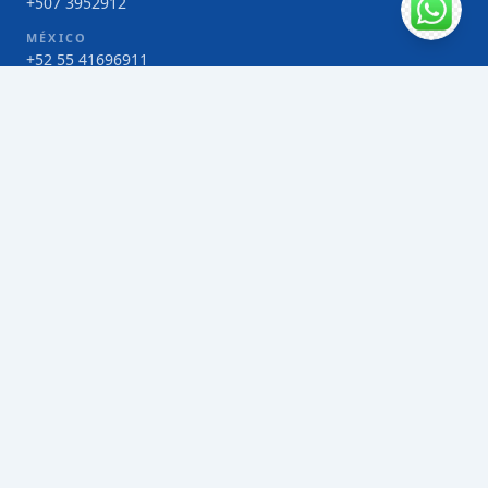
+507 3952912
MÉXICO
+52 55 41696911
COSTA RICA
+506 4000-1425
COLOMBIA
Bogotá 4 263383
SERVICIOS
Envío de contenedores FCL de Taiwán
Envío de carga multimodal de Taiwán
Envío de carga aérea de Taiwán
Envío de carga marítima de Taiwán
Envío de carga consolidada (LCL) de Taiwán
Envíos de paquetería de Taiwán