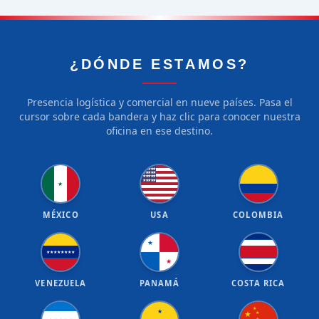
¿DÓNDE ESTAMOS?
Presencia logística y comercial en nueve países. Pasa el
cursor sobre cada bandera y haz clic para conocer nuestra
oficina en ese destino.
★
★
★
★
★
★
★
★
★
★
★
★
★
★
★
★
★
★
★
★
★
MÉXICO
USA
COLOMBIA
★
★
★
★
★
★
★
★
★
★
VENEZUELA
PANAMÁ
COSTA RICA
★
★
★
★