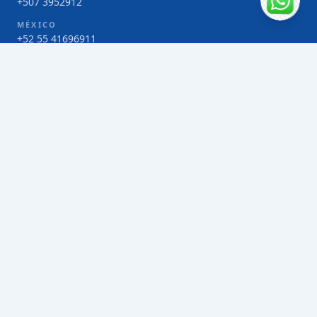
+507 3952912
MÉXICO
+52 55 41696911
COSTA RICA
+506 4000-1425
COLOMBIA
Bogotá 4 263383
SERVICIOS
Envío de contenedores FCL de Taiwán
Envío de carga multimodal de Taiwán
Envío de carga aérea de Taiwán
Envío de carga marítima de Taiwán
Envío de carga consolidada (LCL) de Taiwán
Envíos de paquetería de Taiwán