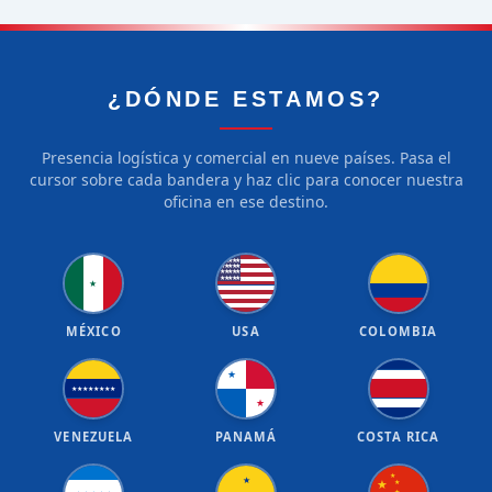
¿DÓNDE ESTAMOS?
Presencia logística y comercial en nueve países. Pasa el
cursor sobre cada bandera y haz clic para conocer nuestra
oficina en ese destino.
★
★
★
★
★
★
★
★
★
★
★
★
★
★
★
★
★
★
★
★
★
MÉXICO
USA
COLOMBIA
★
★
★
★
★
★
★
★
★
★
VENEZUELA
PANAMÁ
COSTA RICA
★
★
★
★