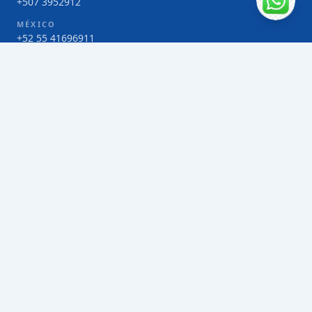
+507 3952912
MÉXICO
+52 55 41696911
COSTA RICA
+506 4000-1425
COLOMBIA
Bogotá 4 263383
SERVICIOS
Envío de contenedores FCL de Taiwán
Envío de carga multimodal de Taiwán
Envío de carga aérea de Taiwán
Envío de carga marítima de Taiwán
Envío de carga consolidada (LCL) de Taiwán
Envíos de paquetería de Taiwán