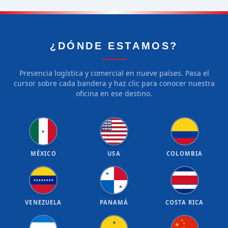
¿DÓNDE ESTAMOS?
Presencia logística y comercial en nueve países. Pasa el
cursor sobre cada bandera y haz clic para conocer nuestra
oficina en ese destino.
★
★
★
★
★
★
★
★
★
★
★
★
★
★
★
★
★
★
★
★
★
MÉXICO
USA
COLOMBIA
★
★
★
★
★
★
★
★
★
★
VENEZUELA
PANAMÁ
COSTA RICA
★
★
★
★