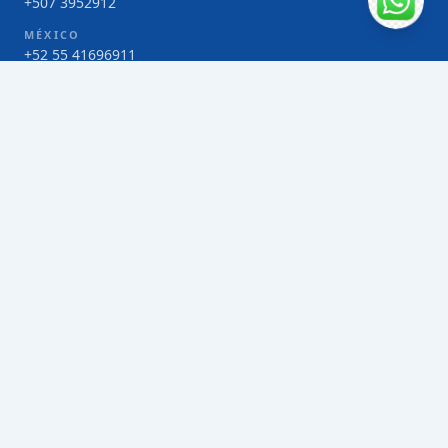
+507 3952912
MÉXICO
+52 55 41696911
COSTA RICA
+506 4000-1425
COLOMBIA
Bogotá 4 263383
SERVICIOS
Envío de contenedores FCL de Taiwán
Envío de carga multimodal de Taiwán
Envío de carga aérea de Taiwán
Envío de carga marítima de Taiwán
Envío de carga consolidada (LCL) de Taiwán
Envíos de paquetería de Taiwán