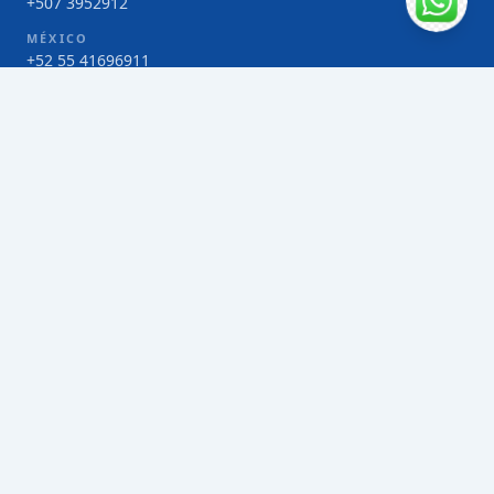
+507 3952912
MÉXICO
+52 55 41696911
COSTA RICA
+506 4000-1425
COLOMBIA
Bogotá 4 263383
SERVICIOS
Envío de contenedores FCL de Taiwán
Envío de carga multimodal de Taiwán
Envío de carga aérea de Taiwán
Envío de carga marítima de Taiwán
Envío de carga consolidada (LCL) de Taiwán
Envíos de paquetería de Taiwán