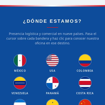
¿DÓNDE ESTAMOS?
Presencia logística y comercial en nueve países. Pasa el
cursor sobre cada bandera y haz clic para conocer nuestra
oficina en ese destino.
★
★
★
★
★
★
★
★
★
★
★
★
★
★
★
★
★
★
★
★
★
MÉXICO
USA
COLOMBIA
★
★
★
★
★
★
★
★
★
★
VENEZUELA
PANAMÁ
COSTA RICA
★
★
★
★