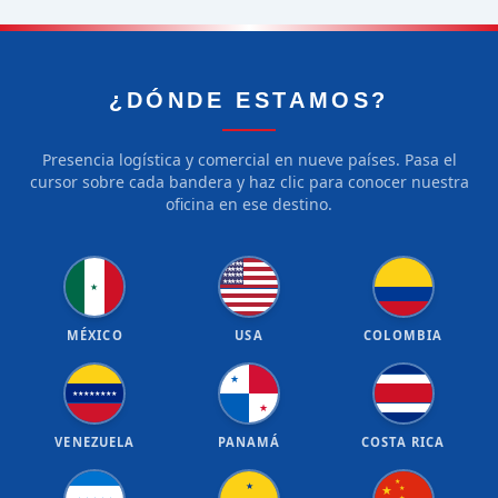
¿DÓNDE ESTAMOS?
Presencia logística y comercial en nueve países. Pasa el
cursor sobre cada bandera y haz clic para conocer nuestra
oficina en ese destino.
★
★
★
★
★
★
★
★
★
★
★
★
★
★
★
★
★
★
★
★
★
MÉXICO
USA
COLOMBIA
★
★
★
★
★
★
★
★
★
★
VENEZUELA
PANAMÁ
COSTA RICA
★
★
★
★