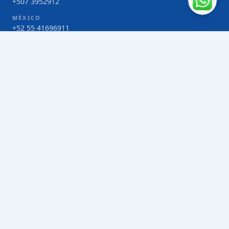
+507 3952912
MÉXICO
+52 55 41696911
COSTA RICA
+506 4000-1425
COLOMBIA
Bogotá 4 263383
SERVICIOS
Envío de contenedores FCL de Taiwán
Envío de carga multimodal de Taiwán
Envío de carga aérea de Taiwán
Envío de carga marítima de Taiwán
Envío de carga consolidada (LCL) de Taiwán
Envíos de paquetería de Taiwán