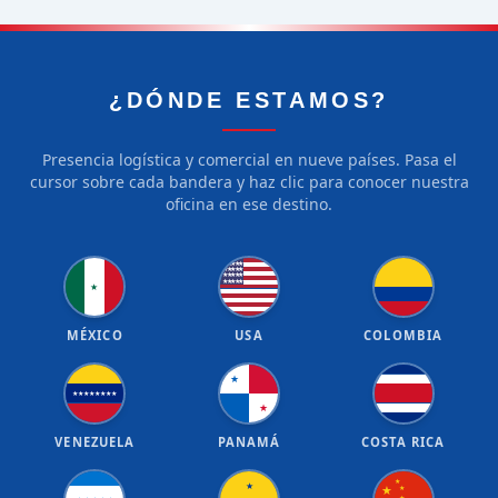
¿DÓNDE ESTAMOS?
Presencia logística y comercial en nueve países. Pasa el
cursor sobre cada bandera y haz clic para conocer nuestra
oficina en ese destino.
★
★
★
★
★
★
★
★
★
★
★
★
★
★
★
★
★
★
★
★
★
MÉXICO
USA
COLOMBIA
★
★
★
★
★
★
★
★
★
★
VENEZUELA
PANAMÁ
COSTA RICA
★
★
★
★