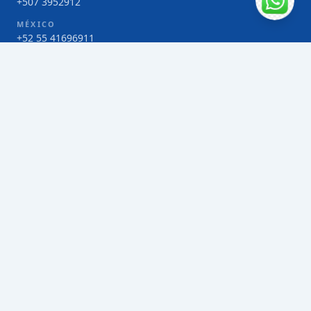
+507 3952912
MÉXICO
+52 55 41696911
COSTA RICA
+506 4000-1425
COLOMBIA
Bogotá 4 263383
SERVICIOS
Envío de contenedores FCL de Taiwán
Envío de carga multimodal de Taiwán
Envío de carga aérea de Taiwán
Envío de carga marítima de Taiwán
Envío de carga consolidada (LCL) de Taiwán
Envíos de paquetería de Taiwán