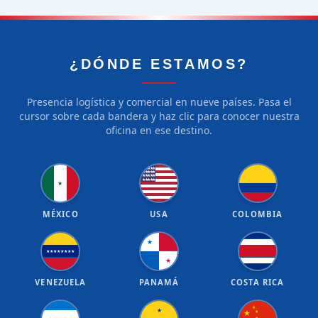
¿DÓNDE ESTAMOS?
Presencia logística y comercial en nueve países. Pasa el
cursor sobre cada bandera y haz clic para conocer nuestra
oficina en ese destino.
★
★
★
★
★
★
★
★
★
★
★
★
★
★
★
★
★
★
★
★
★
MÉXICO
USA
COLOMBIA
★
★
★
★
★
★
★
★
★
★
VENEZUELA
PANAMÁ
COSTA RICA
★
★
★
★