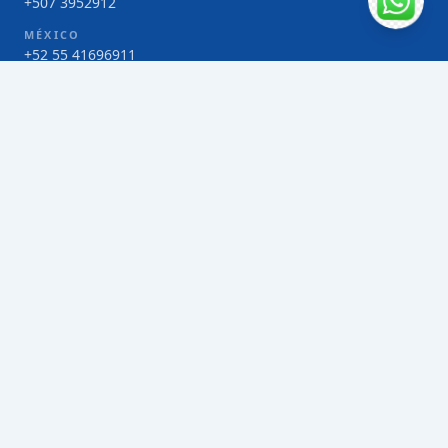
+507 3952912
MÉXICO
+52 55 41696911
COSTA RICA
+506 4000-1425
COLOMBIA
Bogotá 4 263383
SERVICIOS
Envío de contenedores FCL de Taiwán
Envío de carga multimodal de Taiwán
Envío de carga aérea de Taiwán
Envío de carga marítima de Taiwán
Envío de carga consolidada (LCL) de Taiwán
Envíos de paquetería de Taiwán