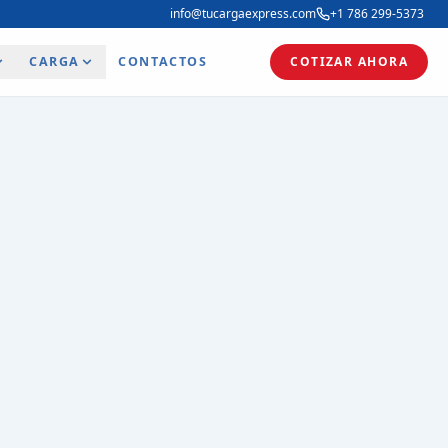
info@tucargaexpress.com
+1 786 299-5373
CARGA
CONTACTOS
COTIZAR AHORA