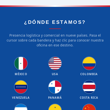
¿DÓNDE ESTAMOS?
Presencia logística y comercial en nueve países. Pasa el
cursor sobre cada bandera y haz clic para conocer nuestra
oficina en ese destino.
★
★
★
★
★
★
★
★
★
★
★
★
★
★
★
★
★
★
★
★
★
MÉXICO
USA
COLOMBIA
★
★
★
★
★
★
★
★
★
★
VENEZUELA
PANAMÁ
COSTA RICA
★
★
★
★