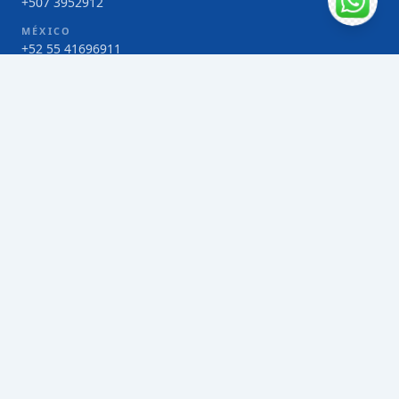
+507 3952912
MÉXICO
+52 55 41696911
COSTA RICA
+506 4000-1425
COLOMBIA
Bogotá 4 263383
SERVICIOS
Envío de contenedores FCL de Taiwán
Envío de carga multimodal de Taiwán
Envío de carga aérea de Taiwán
Envío de carga marítima de Taiwán
Envío de carga consolidada (LCL) de Taiwán
Envíos de paquetería de Taiwán