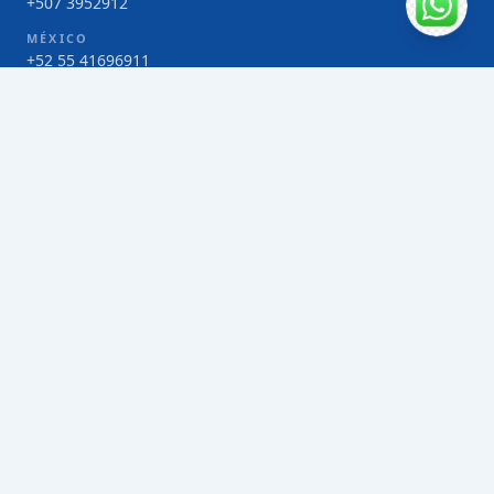
+507 3952912
MÉXICO
+52 55 41696911
COSTA RICA
+506 4000-1425
COLOMBIA
Bogotá 4 263383
SERVICIOS
Envío de contenedores FCL de Taiwán
Envío de carga multimodal de Taiwán
Envío de carga aérea de Taiwán
Envío de carga marítima de Taiwán
Envío de carga consolidada (LCL) de Taiwán
Envíos de paquetería de Taiwán