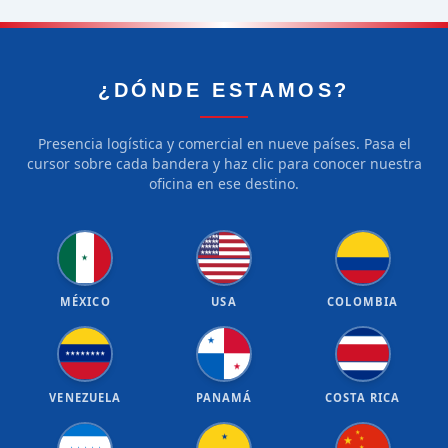
¿DÓNDE ESTAMOS?
Presencia logística y comercial en nueve países. Pasa el
cursor sobre cada bandera y haz clic para conocer nuestra
oficina en ese destino.
★
★
★
★
★
★
★
★
★
★
★
★
★
★
★
★
★
★
★
★
★
MÉXICO
USA
COLOMBIA
★
★
★
★
★
★
★
★
★
★
VENEZUELA
PANAMÁ
COSTA RICA
★
★
★
★
★