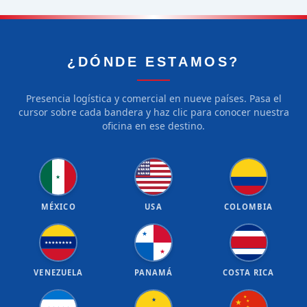
¿DÓNDE ESTAMOS?
Presencia logística y comercial en nueve países. Pasa el
cursor sobre cada bandera y haz clic para conocer nuestra
oficina en ese destino.
★
★
★
★
★
★
★
★
★
★
★
★
★
★
★
★
★
★
★
★
★
MÉXICO
USA
COLOMBIA
★
★
★
★
★
★
★
★
★
★
VENEZUELA
PANAMÁ
COSTA RICA
★
★
★
★