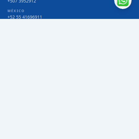
+507 3952912
MÉXICO
+52 55 41696911
COSTA RICA
+506 4000-1425
COLOMBIA
Bogotá 4 263383
SERVICIOS
Envío de contenedores FCL de Taiwán
Envío de carga multimodal de Taiwán
Envío de carga aérea de Taiwán
Envío de carga marítima de Taiwán
Envío de carga consolidada (LCL) de Taiwán
Envíos de paquetería de Taiwán