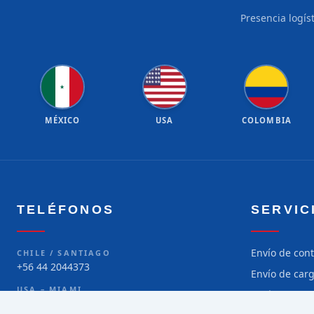
Presencia logís
★
★
★
★
★
★
★
★
★
★
★
★
★
★
★
★
★
★
★
★
★
MÉXICO
USA
COLOMBIA
TELÉFONOS
SERVIC
Envío de con
CHILE / SANTIAGO
+56 44 2044373
Envío de car
USA – MIAMI
Envío de car
+1 786 299-5373