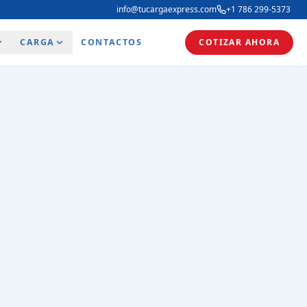
info@tucargaexpress.com
+1 786 299-5373
CARGA
CONTACTOS
COTIZAR AHORA