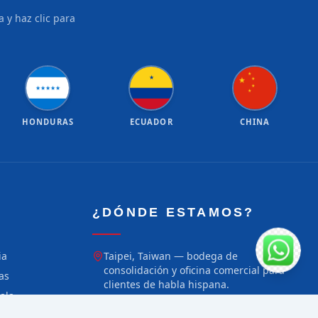
 y haz clic para
★
★
★
★
★
★
★
★
★
★
★
HONDURAS
ECUADOR
CHINA
¿DÓNDE ESTAMOS?
ia
Taipei, Taiwan — bodega de
consolidación y oficina comercial para
as
clientes de habla hispana.
ala