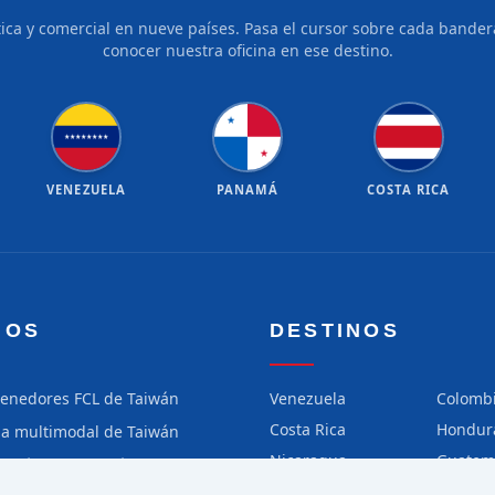
tica y comercial en nueve países. Pasa el cursor sobre cada bandera
conocer nuestra oficina en ese destino.
★
★
★
★
★
★
★
★
★
★
VENEZUELA
PANAMÁ
COSTA RICA
IOS
DESTINOS
tenedores FCL de Taiwán
Venezuela
Colomb
Costa Rica
Hondur
ga multimodal de Taiwán
Nicaragua
Guatem
ga aérea de Taiwán
Chile
Perú