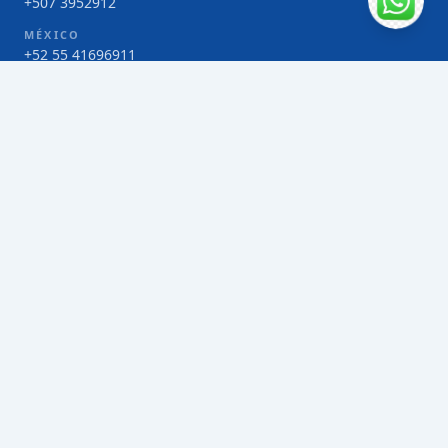
+507 3952912
MÉXICO
+52 55 41696911
COSTA RICA
+506 4000-1425
COLOMBIA
Bogotá 4 263383
SERVICIOS
Envío de contenedores FCL de Taiwán
Envío de carga multimodal de Taiwán
Envío de carga aérea de Taiwán
Envío de carga marítima de Taiwán
Envío de carga consolidada (LCL) de Taiwán
Envíos de paquetería de Taiwán