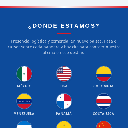
¿DÓNDE ESTAMOS?
Presencia logística y comercial en nueve países. Pasa el
cursor sobre cada bandera y haz clic para conocer nuestra
oficina en ese destino.
★
★
★
★
★
★
★
★
★
★
★
★
★
★
★
★
★
★
★
★
★
MÉXICO
USA
COLOMBIA
★
★
★
★
★
★
★
★
★
★
VENEZUELA
PANAMÁ
COSTA RICA
★
★
★
★