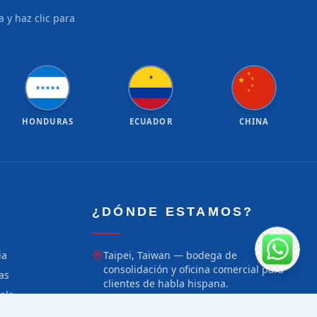
 y haz clic para
★
★
★
★
★
★
★
★
★
★
★
HONDURAS
ECUADOR
CHINA
¿DÓNDE ESTAMOS?
ia
Taipei, Taiwan — bodega de
consolidación y oficina comercial para
as
clientes de habla hispana.
ala