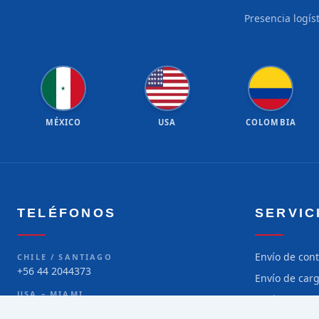
Presencia logís
★
★
★
★
★
★
★
★
★
★
★
★
★
★
★
★
★
★
★
★
★
MÉXICO
USA
COLOMBIA
TELÉFONOS
SERVIC
Envío de con
CHILE / SANTIAGO
+56 44 2044373
Envío de car
USA – MIAMI
Envío de car
+1 786 299-5373