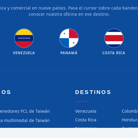
tica y comercial en nueve países. Pasa el cursor sobre cada bandera
conocer nuestra oficina en ese destino.
★
★
★
★
★
★
★
★
★
★
VENEZUELA
PANAMÁ
COSTA RICA
IOS
DESTINOS
tenedores FCL de Taiwán
Venezuela
Colomb
Costa Rica
Hondur
ga multimodal de Taiwán
Nicaragua
Guatem
ga aérea de Taiwán
Chile
Perú