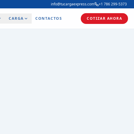
info@tucargaexpress.com
+1 786 299-5373
CARGA
CONTACTOS
COTIZAR AHORA