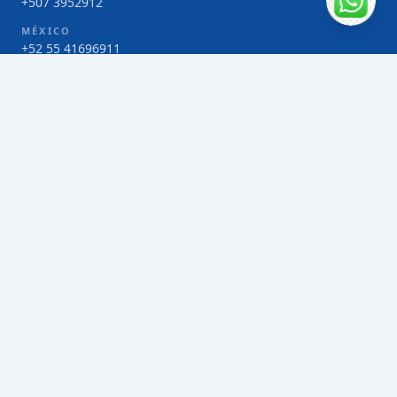
+507 3952912
MÉXICO
+52 55 41696911
COSTA RICA
+506 4000-1425
COLOMBIA
Bogotá 4 263383
SERVICIOS
Envío de contenedores FCL de Taiwán
Envío de carga multimodal de Taiwán
Envío de carga aérea de Taiwán
Envío de carga marítima de Taiwán
Envío de carga consolidada (LCL) de Taiwán
Envíos de paquetería de Taiwán