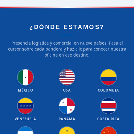
¿DÓNDE ESTAMOS?
Presencia logística y comercial en nueve países. Pasa el
cursor sobre cada bandera y haz clic para conocer nuestra
oficina en ese destino.
★
★
★
★
★
★
★
★
★
★
★
★
★
★
★
★
★
★
★
★
★
MÉXICO
USA
COLOMBIA
★
★
★
★
★
★
★
★
★
★
VENEZUELA
PANAMÁ
COSTA RICA
★
★
★
★