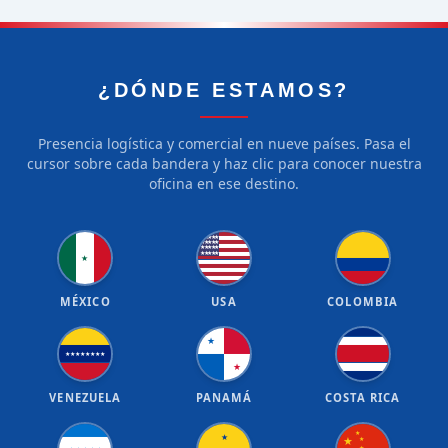
¿DÓNDE ESTAMOS?
Presencia logística y comercial en nueve países. Pasa el
cursor sobre cada bandera y haz clic para conocer nuestra
oficina en ese destino.
★
★
★
★
★
★
★
★
★
★
★
★
★
★
★
★
★
★
★
★
★
MÉXICO
USA
COLOMBIA
★
★
★
★
★
★
★
★
★
★
VENEZUELA
PANAMÁ
COSTA RICA
★
★
★
★