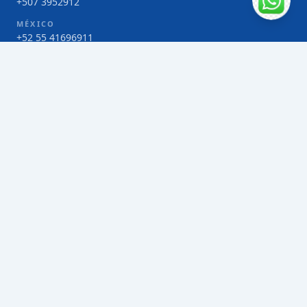
+507 3952912
MÉXICO
+52 55 41696911
COSTA RICA
+506 4000-1425
COLOMBIA
Bogotá 4 263383
SERVICIOS
Envío de contenedores FCL de Taiwán
Envío de carga multimodal de Taiwán
Envío de carga aérea de Taiwán
Envío de carga marítima de Taiwán
Envío de carga consolidada (LCL) de Taiwán
Envíos de paquetería de Taiwán