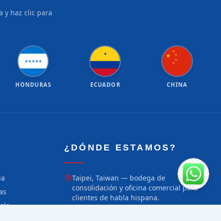
 y haz clic para
★
★
★
★
★
★
★
★
★
★
★
HONDURAS
ECUADOR
CHINA
¿DÓNDE ESTAMOS?
ia
Taipei, Taiwan — bodega de
consolidación y oficina comercial para
as
clientes de habla hispana.
ala