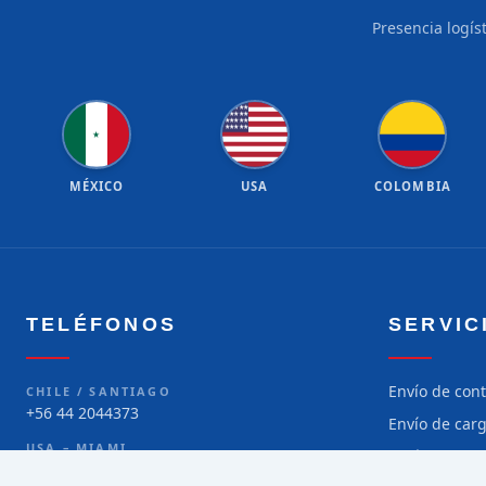
Presencia logís
★
★
★
★
★
★
★
★
★
★
★
★
★
★
★
★
★
★
★
★
★
MÉXICO
USA
COLOMBIA
TELÉFONOS
SERVIC
Envío de con
CHILE / SANTIAGO
+56 44 2044373
Envío de car
USA – MIAMI
Envío de car
+1 786 299-5373