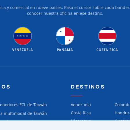
tica y comercial en nueve países. Pasa el cursor sobre cada bandera
conocer nuestra oficina en ese destino.
★
★
★
★
★
★
★
★
★
★
VENEZUELA
PANAMÁ
COSTA RICA
IOS
DESTINOS
tenedores FCL de Taiwán
Venezuela
Colomb
Costa Rica
Hondur
ga multimodal de Taiwán
Nicaragua
Guatem
ga aérea de Taiwán
Chile
Perú