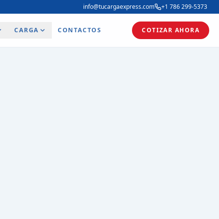
info@tucargaexpress.com
+1 786 299-5373
CARGA
CONTACTOS
COTIZAR AHORA