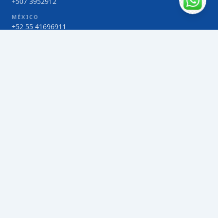
+507 3952912
MÉXICO
+52 55 41696911
COSTA RICA
+506 4000-1425
COLOMBIA
Bogotá 4 263383
SERVICIOS
Envío de contenedores FCL de Taiwán
Envío de carga multimodal de Taiwán
Envío de carga aérea de Taiwán
Envío de carga marítima de Taiwán
Envío de carga consolidada (LCL) de Taiwán
Envíos de paquetería de Taiwán