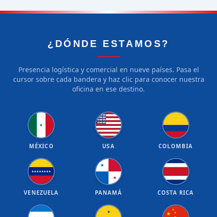
¿DÓNDE ESTAMOS?
Presencia logística y comercial en nueve países. Pasa el
cursor sobre cada bandera y haz clic para conocer nuestra
oficina en ese destino.
★
★
★
★
★
★
★
★
★
★
★
★
★
★
★
★
★
★
★
★
★
MÉXICO
USA
COLOMBIA
★
★
★
★
★
★
★
★
★
★
VENEZUELA
PANAMÁ
COSTA RICA
★
★
★
★