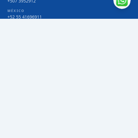
+507 3952912
MÉXICO
+52 55 41696911
COSTA RICA
+506 4000-1425
COLOMBIA
Bogotá 4 263383
SERVICIOS
Envío de contenedores FCL de Taiwán
Envío de carga multimodal de Taiwán
Envío de carga aérea de Taiwán
Envío de carga marítima de Taiwán
Envío de carga consolidada (LCL) de Taiwán
Envíos de paquetería de Taiwán