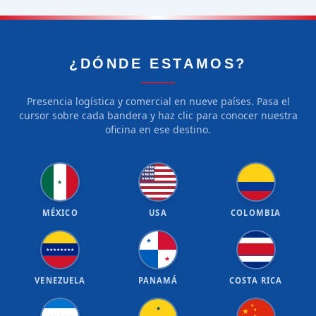
¿DÓNDE ESTAMOS?
Presencia logística y comercial en nueve países. Pasa el
cursor sobre cada bandera y haz clic para conocer nuestra
oficina en ese destino.
★
★
★
★
★
★
★
★
★
★
★
★
★
★
★
★
★
★
★
★
★
MÉXICO
USA
COLOMBIA
★
★
★
★
★
★
★
★
★
★
VENEZUELA
PANAMÁ
COSTA RICA
★
★
★
★