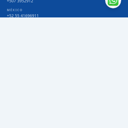
+507 3952912
MÉXICO
+52 55 41696911
COSTA RICA
+506 4000-1425
COLOMBIA
Bogotá 4 263383
SERVICIOS
Envío de contenedores FCL de Taiwán
Envío de carga multimodal de Taiwán
Envío de carga aérea de Taiwán
Envío de carga marítima de Taiwán
Envío de carga consolidada (LCL) de Taiwán
Envíos de paquetería de Taiwán