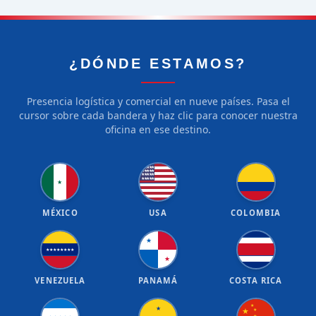
¿DÓNDE ESTAMOS?
Presencia logística y comercial en nueve países. Pasa el
cursor sobre cada bandera y haz clic para conocer nuestra
oficina en ese destino.
★
★
★
★
★
★
★
★
★
★
★
★
★
★
★
★
★
★
★
★
★
MÉXICO
USA
COLOMBIA
★
★
★
★
★
★
★
★
★
★
VENEZUELA
PANAMÁ
COSTA RICA
★
★
★
★