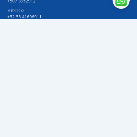
+507 3952912
MÉXICO
+52 55 41696911
COSTA RICA
+506 4000-1425
COLOMBIA
Bogotá 4 263383
SERVICIOS
Envío de contenedores FCL de Taiwán
Envío de carga multimodal de Taiwán
Envío de carga aérea de Taiwán
Envío de carga marítima de Taiwán
Envío de carga consolidada (LCL) de Taiwán
Envíos de paquetería de Taiwán