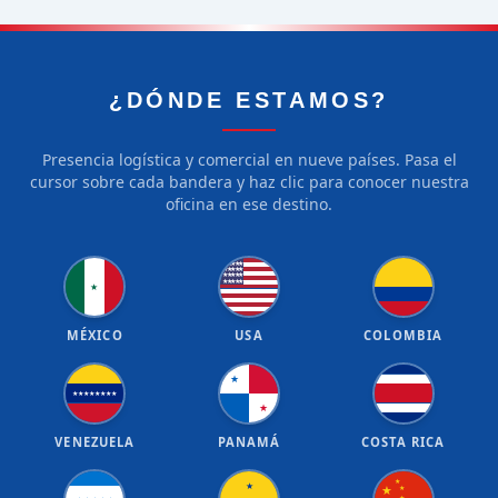
¿DÓNDE ESTAMOS?
Presencia logística y comercial en nueve países. Pasa el
cursor sobre cada bandera y haz clic para conocer nuestra
oficina en ese destino.
★
★
★
★
★
★
★
★
★
★
★
★
★
★
★
★
★
★
★
★
★
MÉXICO
USA
COLOMBIA
★
★
★
★
★
★
★
★
★
★
VENEZUELA
PANAMÁ
COSTA RICA
★
★
★
★