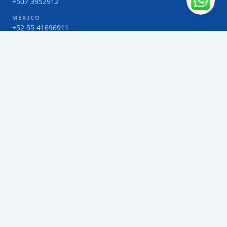
+507 3952912
MÉXICO
+52 55 41696911
COSTA RICA
+506 4000-1425
COLOMBIA
Bogotá 4 263383
SERVICIOS
Envío de contenedores FCL de Taiwán
Envío de carga multimodal de Taiwán
Envío de carga aérea de Taiwán
Envío de carga marítima de Taiwán
Envío de carga consolidada (LCL) de Taiwán
Envíos de paquetería de Taiwán