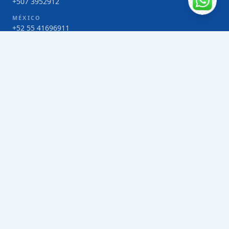
+507 3952912
MÉXICO
+52 55 41696911
COSTA RICA
+506 4000-1425
COLOMBIA
Bogotá 4 263383
SERVICIOS
Envío de contenedores FCL de Taiwán
Envío de carga multimodal de Taiwán
Envío de carga aérea de Taiwán
Envío de carga marítima de Taiwán
Envío de carga consolidada (LCL) de Taiwán
Envíos de paquetería de Taiwán