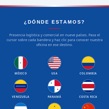
¿DÓNDE ESTAMOS?
Presencia logística y comercial en nueve países. Pasa el
cursor sobre cada bandera y haz clic para conocer nuestra
oficina en ese destino.
★
★
★
★
★
★
★
★
★
★
★
★
★
★
★
★
★
★
★
★
★
MÉXICO
USA
COLOMBIA
★
★
★
★
★
★
★
★
★
★
VENEZUELA
PANAMÁ
COSTA RICA
★
★
★
★