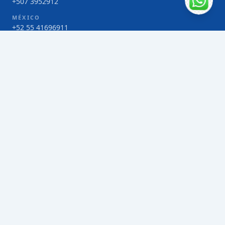
+507 3952912
MÉXICO
+52 55 41696911
COSTA RICA
+506 4000-1425
COLOMBIA
Bogotá 4 263383
SERVICIOS
Envío de contenedores FCL de Taiwán
Envío de carga multimodal de Taiwán
Envío de carga aérea de Taiwán
Envío de carga marítima de Taiwán
Envío de carga consolidada (LCL) de Taiwán
Envíos de paquetería de Taiwán