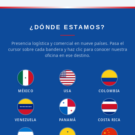
¿DÓNDE ESTAMOS?
Presencia logística y comercial en nueve países. Pasa el
cursor sobre cada bandera y haz clic para conocer nuestra
oficina en ese destino.
★
★
★
★
★
★
★
★
★
★
★
★
★
★
★
★
★
★
★
★
★
MÉXICO
USA
COLOMBIA
★
★
★
★
★
★
★
★
★
★
VENEZUELA
PANAMÁ
COSTA RICA
★
★
★
★