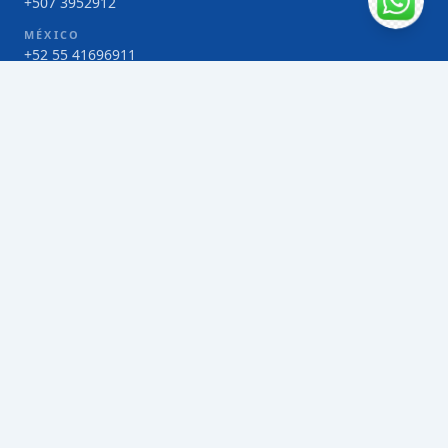
+507 3952912
MÉXICO
+52 55 41696911
COSTA RICA
+506 4000-1425
COLOMBIA
Bogotá 4 263383
SERVICIOS
Envío de contenedores FCL de Taiwán
Envío de carga multimodal de Taiwán
Envío de carga aérea de Taiwán
Envío de carga marítima de Taiwán
Envío de carga consolidada (LCL) de Taiwán
Envíos de paquetería de Taiwán