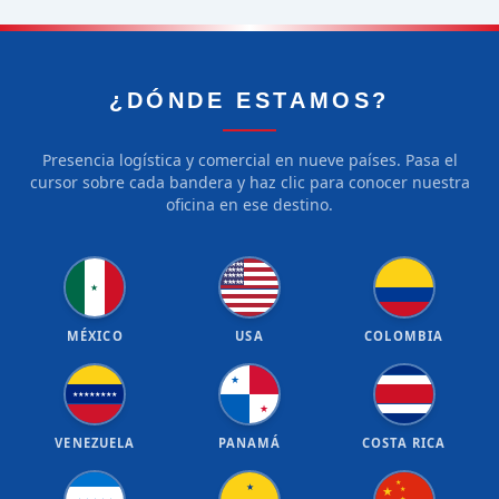
¿DÓNDE ESTAMOS?
Presencia logística y comercial en nueve países. Pasa el
cursor sobre cada bandera y haz clic para conocer nuestra
oficina en ese destino.
★
★
★
★
★
★
★
★
★
★
★
★
★
★
★
★
★
★
★
★
★
MÉXICO
USA
COLOMBIA
★
★
★
★
★
★
★
★
★
★
VENEZUELA
PANAMÁ
COSTA RICA
★
★
★
★