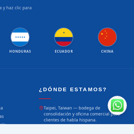
 y haz clic para
★
★
★
★
★
★
★
★
★
★
★
HONDURAS
ECUADOR
CHINA
¿DÓNDE ESTAMOS?
ia
Taipei, Taiwan — bodega de
consolidación y oficina comercial para
as
clientes de habla hispana.
ala