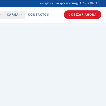
info@tucargaexpress.com
+1 786 299-5373
CARGA
CONTACTOS
COTIZAR AHORA