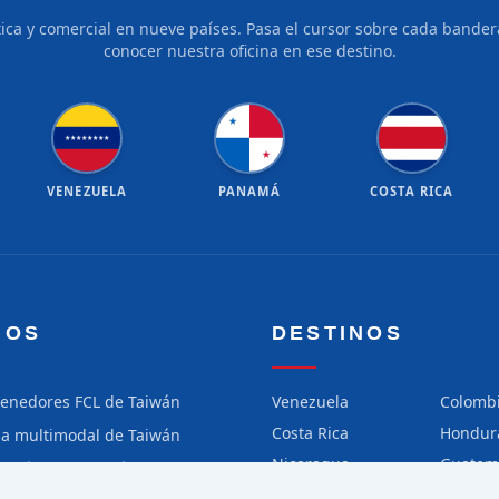
tica y comercial en nueve países. Pasa el cursor sobre cada bandera
conocer nuestra oficina en ese destino.
★
★
★
★
★
★
★
★
★
★
VENEZUELA
PANAMÁ
COSTA RICA
IOS
DESTINOS
tenedores FCL de Taiwán
Venezuela
Colomb
Costa Rica
Hondur
ga multimodal de Taiwán
Nicaragua
Guatem
ga aérea de Taiwán
Chile
Perú