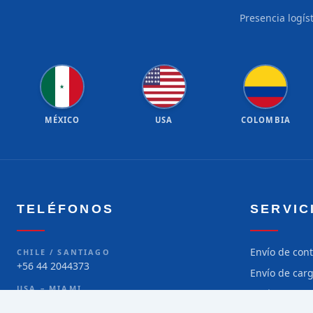
Presencia logís
★
★
★
★
★
★
★
★
★
★
★
★
★
★
★
★
★
★
★
★
★
MÉXICO
USA
COLOMBIA
TELÉFONOS
SERVIC
Envío de con
CHILE / SANTIAGO
+56 44 2044373
Envío de car
USA – MIAMI
Envío de car
+1 786 299-5373