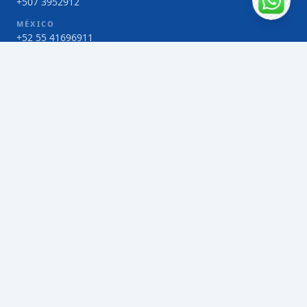
+507 3952912
MÉXICO
+52 55 41696911
COSTA RICA
+506 4000-1425
COLOMBIA
Bogotá 4 263383
SERVICIOS
Envío de contenedores FCL de Taiwán
Envío de carga multimodal de Taiwán
Envío de carga aérea de Taiwán
Envío de carga marítima de Taiwán
Envío de carga consolidada (LCL) de Taiwán
Envíos de paquetería de Taiwán