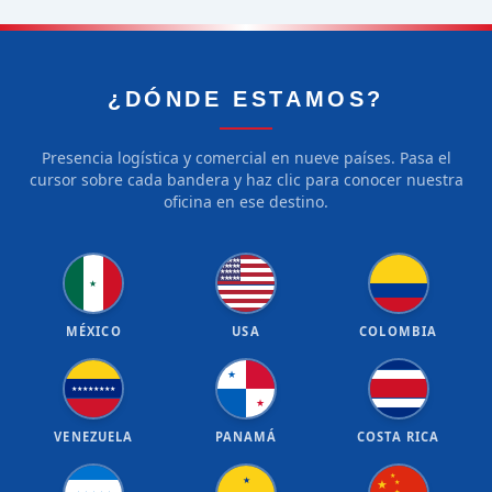
¿DÓNDE ESTAMOS?
Presencia logística y comercial en nueve países. Pasa el
cursor sobre cada bandera y haz clic para conocer nuestra
oficina en ese destino.
★
★
★
★
★
★
★
★
★
★
★
★
★
★
★
★
★
★
★
★
★
MÉXICO
USA
COLOMBIA
★
★
★
★
★
★
★
★
★
★
VENEZUELA
PANAMÁ
COSTA RICA
★
★
★
★