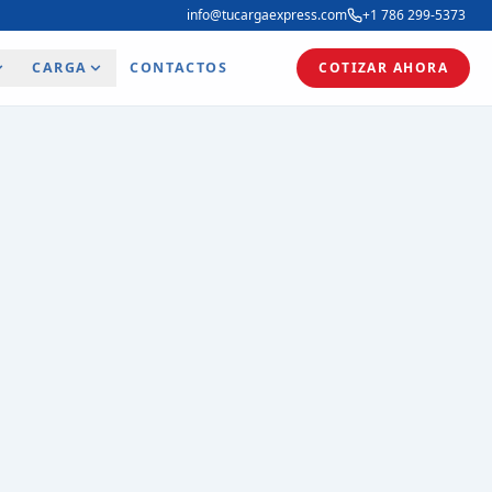
info@tucargaexpress.com
+1 786 299-5373
CARGA
CONTACTOS
COTIZAR AHORA