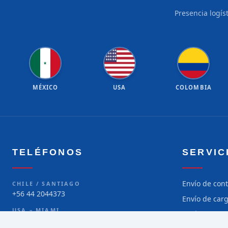
Presencia logís
★
★
★
★
★
★
★
★
★
★
★
★
★
★
★
★
★
★
★
★
★
MÉXICO
USA
COLOMBIA
TELÉFONOS
SERVIC
Envío de con
CHILE / SANTIAGO
+56 44 2044373
Envío de car
USA – MIAMI
Envío de car
+1 786 299-5373