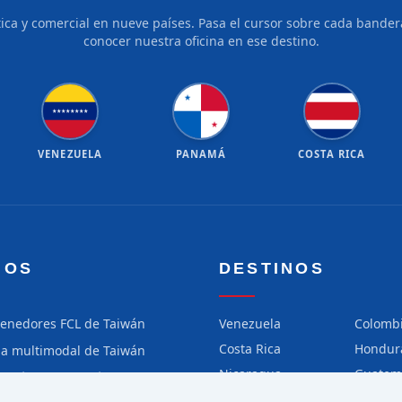
tica y comercial en nueve países. Pasa el cursor sobre cada bandera
conocer nuestra oficina en ese destino.
★
★
★
★
★
★
★
★
★
★
VENEZUELA
PANAMÁ
COSTA RICA
IOS
DESTINOS
tenedores FCL de Taiwán
Venezuela
Colomb
Costa Rica
Hondur
ga multimodal de Taiwán
Nicaragua
Guatem
ga aérea de Taiwán
Chile
Perú