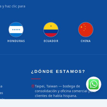
 y haz clic para
★
★
★
★
★
★
★
★
★
★
★
HONDURAS
ECUADOR
CHINA
¿DÓNDE ESTAMOS?
ia
Taipei, Taiwan — bodega de
consolidación y oficina comercial para
as
clientes de habla hispana.
ala