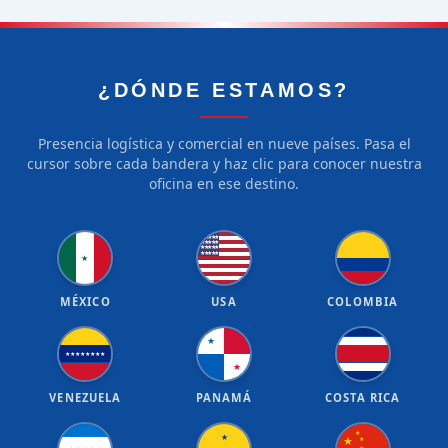
¿DÓNDE ESTAMOS?
Presencia logística y comercial en nueve países. Pasa el
cursor sobre cada bandera y haz clic para conocer nuestra
oficina en ese destino.
★
★
★
★
★
★
★
★
★
★
★
★
★
★
★
★
★
★
★
★
★
MÉXICO
USA
COLOMBIA
★
★
★
★
★
★
★
★
★
★
VENEZUELA
PANAMÁ
COSTA RICA
★
★
★
★