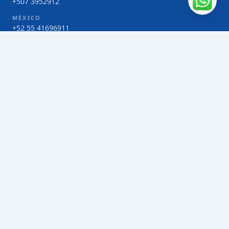
+507 3952912
MÉXICO
+52 55 41696911
COSTA RICA
+506 4000-1425
COLOMBIA
Bogotá 4 263383
SERVICIOS
Envío de contenedores FCL de Taiwán
Envío de carga multimodal de Taiwán
Envío de carga aérea de Taiwán
Envío de carga marítima de Taiwán
Envío de carga consolidada (LCL) de Taiwán
Envíos de paquetería de Taiwán