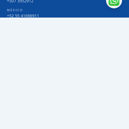
+507 3952912
MÉXICO
+52 55 41696911
COSTA RICA
+506 4000-1425
COLOMBIA
Bogotá 4 263383
SERVICIOS
Envío de contenedores FCL de Taiwán
Envío de carga multimodal de Taiwán
Envío de carga aérea de Taiwán
Envío de carga marítima de Taiwán
Envío de carga consolidada (LCL) de Taiwán
Envíos de paquetería de Taiwán